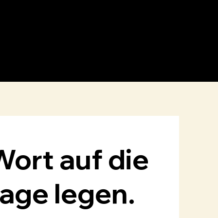
ing
Trainings
Über mich
Blog
Kontakt
ort auf die
age legen.