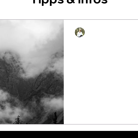
Janine Bernkurth
14. Nov. 2023
4 Min. Lese
Was bedeutet 
neue Ära des 
Achtsamkeit ist eine Chance
Flexibilität beim Denken ste
empathischer und krisenfes