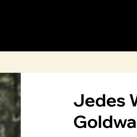
Start
Rednerin
Business Coach
Jedes W
Goldwa