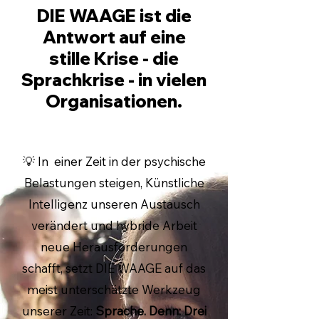
DIE WAAGE ist die
Antwort auf eine
stille Krise - die
Sprachkrise - in vielen
Organisationen.
💡 In einer Zeit in der psychische
Belastungen steigen, Künstliche
Intelligenz unseren Austausch
verändert und hybride Arbeit
neue Herausforderungen
schafft, setzt DIE WAAGE auf das
meist unterschätzte Werkzeug
unserer Zeit:
Sprache. Denn: Drei