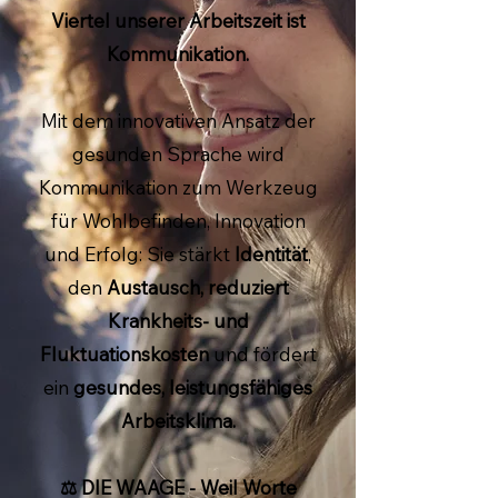
Viertel unserer Arbeitszeit ist
Kommunikation.
Mit dem innovativen Ansatz der
gesunden Sprache wird
Kommunikation zum Werkzeug
für Wohlbefinden, Innovation
und Erfolg: Sie stärkt
Identität
,
den
Austausch,
reduziert
Krankheits- und
Fluktuationskosten
und fördert
ein
gesundes, leistungsfähiges
Arbeitsklima.
⚖️ DIE WAAGE - Weil Worte