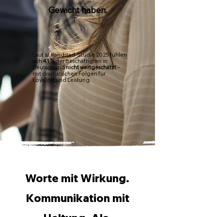
Gewicht haben.​
​Laut 📊 Randstad-Studie 2025 fühlen
sich
41 %
der Beschäftigten in
Deutschland
nicht wertgeschätzt
–
mit dramatischen Folgen für
Loyalität und Leistung.
Worte mit Wirkung.
Kommunikation mit