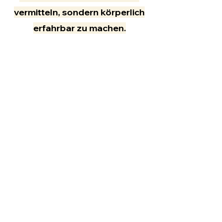
vermitteln, sondern körperlich
erfahrbar zu machen.
Simone S.,
Personalleitung,
Südsee-Camp
Janine Bernkurth hat wunderbar
abwechslungsreich und professionell
im Rahmen einer Workshop-Reihe
erarbeitet, was jeder Einzelne im
Rahmen des modernen