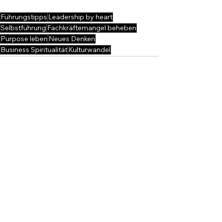
Führungstipps
Leadership by heart
Selbstführung
Fachkräftemangel beheben
Purpose leben
Neues Denken
Business Spiritualität
Kulturwandel
Alle ansehen
Aktuelle Beiträge